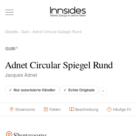
Magazin
Objekte
›
Gubi
› Adnet Circular Spiegel Rund
Showrooms
Designer
Adnet Circular Spiegel Rund
Jacques Adnet
Objekte
✓
Nur autorisierte Händler
✓
Echte Originale
Showrooms
Fakten
Beschreibung
Häufige Frag
Über uns
Für Händler
Showrooms