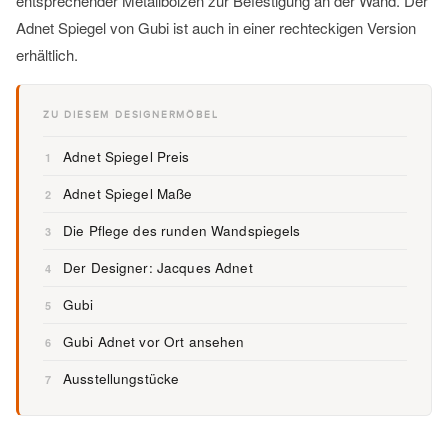
entsprechender Metallbolzen zur Befestigung an der Wand. Der
Adnet Spiegel von Gubi ist auch in einer rechteckigen Version
erhältlich.
ZU DIESEM DESIGNERMÖBEL
Adnet Spiegel Preis
1
Adnet Spiegel Maße
2
Die Pflege des runden Wandspiegels
3
Der Designer: Jacques Adnet
4
Gubi
5
Gubi Adnet vor Ort ansehen
6
Ausstellungstücke
7