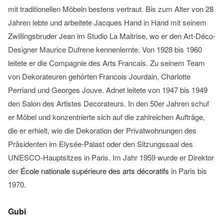
mit traditionellen Möbeln bestens vertraut. Bis zum Alter von 28
Jahren lebte und arbeitete Jacques Hand in Hand mit seinem
Zwillingsbruder Jean im Studio La Maitrise, wo er den Art-Déco-
Designer Maurice Dufrene kennenlernte. Von 1928 bis 1960
leitete er die Compagnie des Arts Francais. Zu seinem Team
von Dekorateuren gehörten Francois Jourdain, Charlotte
Perriand und Georges Jouve. Adnet leitete von 1947 bis 1949
den Salon des Artistes Decorateurs. In den 50er Jahren schuf
er Möbel und konzentrierte sich auf die zahlreichen Aufträge,
die er erhielt, wie die Dekoration der Privatwohnungen des
Präsidenten im Elysée-Palast oder den Sitzungssaal des
UNESCO-Hauptsitzes in Paris. Im Jahr 1959 wurde er Direktor
Mit
der
École nationale supérieure des arts décoratifs
in Paris bis
dem
Laden
1970.
des
Videos
Gubi
akzeptieren
Sie die