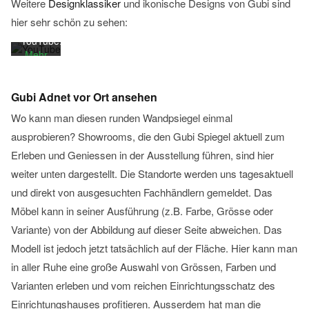
Weitere
Designklassiker
und ikonische Designs von Gubi sind
Datenschutzerklärung
hier sehr schön zu sehen:
von
YouTube.
Mehr
erfahren
Gubi Adnet vor Ort ansehen
Video
laden
Wo kann man diesen runden Wandpsiegel einmal
ausprobieren? Showrooms, die den Gubi Spiegel aktuell zum
Erleben und Geniessen in der Ausstellung führen, sind hier
YouTube
immer
weiter unten dargestellt. Die Standorte werden uns tagesaktuell
entsperren
und direkt von ausgesuchten Fachhändlern gemeldet. Das
Möbel kann in seiner Ausführung (z.B. Farbe, Grösse oder
Variante) von der Abbildung auf dieser Seite abweichen. Das
Modell ist jedoch jetzt tatsächlich auf der Fläche. Hier kann man
in aller Ruhe eine große Auswahl von Grössen, Farben und
Varianten erleben und vom reichen Einrichtungsschatz des
Einrichtungshauses profitieren. Ausserdem hat man die