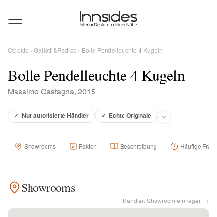
Magazin
Objekte
›
Gallotti&Radice
› Bolle Pendelleuchte 4 Kugeln
Showrooms
Bolle Pendelleuchte 4 Kugeln
Massimo Castagna, 2015
Designer
✓
Nur autorisierte Händler
✓
Echte Originale
Objekte
Showrooms
Fakten
Beschreibung
Häufige Frag
Über uns
Showrooms
Händler: Showroom eintragen →
Für Händler