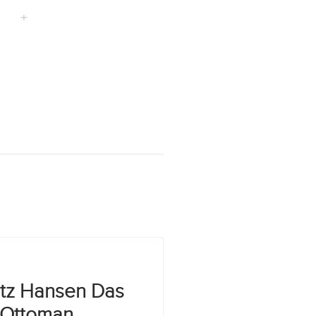
+
itz Hansen Das
 Ottoman