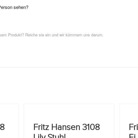
 Person sehen?
esem Produkt? Reiche sie ein und wir kümmern uns darum.
08
Fritz Hansen 3108
Fr
Lily Stuhl
Ei