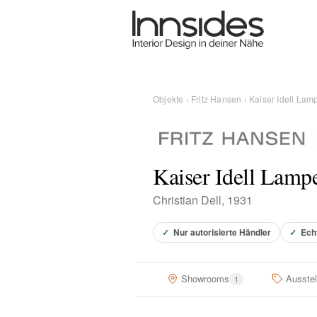
Magazin
Showrooms
Objekte
›
Fritz Hansen
› Kaiser Idell Lam
Designer
Kaiser Idell Lamp
Objekte
Christian Dell, 1931
✓
Nur autorisierte Händler
✓
Ech
Über uns
Showrooms
Ausste
1
Für Händler