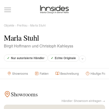
Magazin
Objekte
›
Freifrau
› Marla Stuhl
Showrooms
Marla Stuhl
Birgit Hoffmann und Christoph Kahleyss
Designer
✓
Nur autorisierte Händler
✓
Echte Originale
Objekte
Showrooms
Fakten
Beschreibung
Häufige Frag
Über uns
Showrooms
Händler: Showroom eintragen →
Für Händler