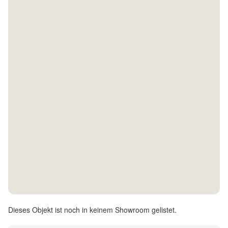
Kontakt
Facebook
Twitter
Pinterest
Instagram
Newsletter
Dieses Objekt ist noch in keinem Showroom gelistet.