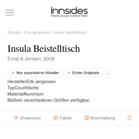
Magazin
Objekte
›
Erik Jørgensen
› Insula Beistelltisch
Showrooms
Insula Beistelltisch
Ernst & Jensen, 2009
Designer
✓
Nur autorisierte Händler
✓
Echte Originale
Hersteller
Erik Jørgensen
Objekte
Typ
Couchtische
Material
Aluminium
Maße
In verschiedenen Größen verfügbar.
Über uns
Showrooms
Fakten
Beschreibung
Hä
Für Händler