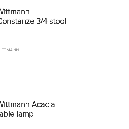
Wittmann
Constanze 3/4 stool
ITTMANN
Wittmann Acacia
table lamp