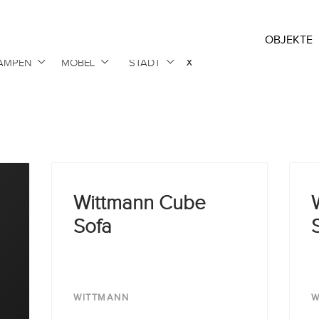
OBJEKTE
x
AMPEN
MÖBEL
STADT
Wittmann Cube
Sofa
WITTMANN
W