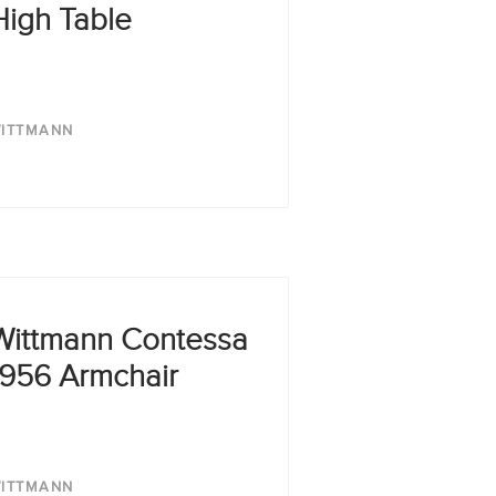
High Table
ITTMANN
Wittmann Contessa
1956 Armchair
ITTMANN