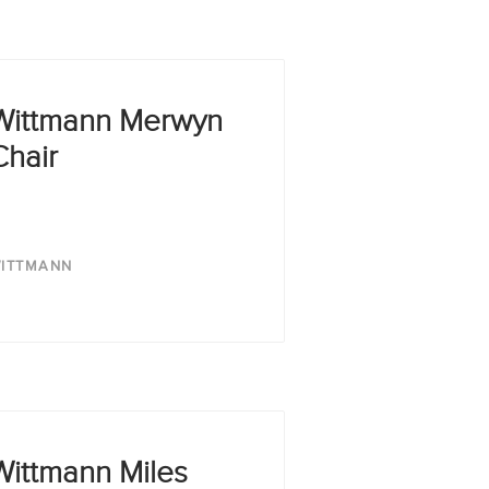
Wittmann Merwyn
Chair
ITTMANN
Wittmann Miles