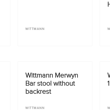
WITTMANN
W
Wittmann Merwyn
Bar stool without
backrest
WITTMANN
W