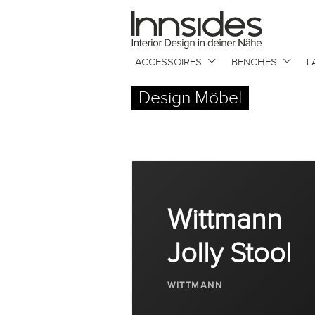
Magazin
ACCESSOIRES
BENCHES
L
Showrooms
Design Möbel
Designer
Objekte
Wittmann
Jolly Stool
Über uns
WITTMANN
Für Händler