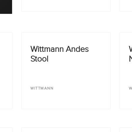
Wittmann Andes
Stool
WITTMANN
W