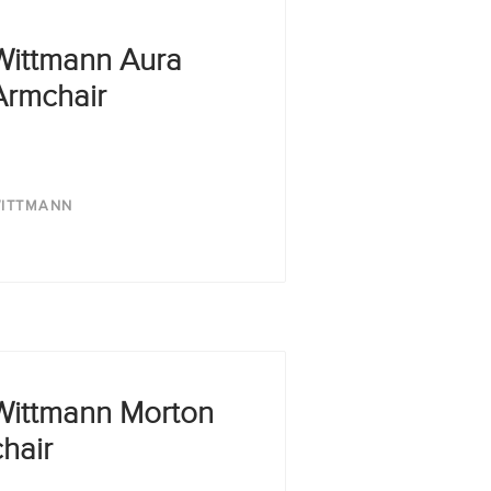
Wittmann Aura
Armchair
ITTMANN
Wittmann Morton
chair