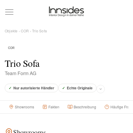
Magazin
Objekte
›
COR
› Trio Sofa
Showrooms
Designer
Trio Sofa
Team Form AG
Objekte
✓
Nur autorisierte Händler
✓
Echte Originale
Showrooms
Fakten
Beschreibung
Häufige Frag
Über uns
Für Händler
Showrooms