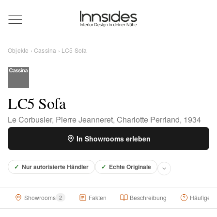
Magazin
Objekte
›
Cassina
› LC5 Sofa
Showrooms
Designer
LC5 Sofa
Le Corbusier, Pierre Jeanneret, Charlotte Perriand, 1934
Objekte
In Showrooms erleben
✓
Nur autorisierte Händler
✓
Echte Originale
Über uns
Showrooms
2
Fakten
Beschreibung
Häufige F
Für Händler