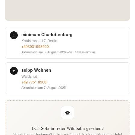
English
Deutsch
minimum Charlottenburg
1
Kantstrasse 17, Berlin
+493031998500
Aktualisiert am
8. August 2026
von Team minimum
seipp Wohnen
2
Waldshut
+49 7751 8360
Aktualisiert am
7. August 2025
👁
LC5 Sofa in freier Wildbahn gesehen?
Steht dieses Designmöbel frei zugänglich in einem Museum, Hotel