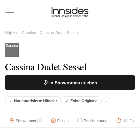
Magazin
Objekte
›
Cassina
› Cassina Dudet Sessel
Showrooms
Designer
Cassina Dudet Sessel
In Showrooms erleben
Objekte
✓
Nur autorisierte Händler
✓
Echte Originale
Über uns
Showrooms
1
Fakten
Beschreibung
Häufige F
Für Händler