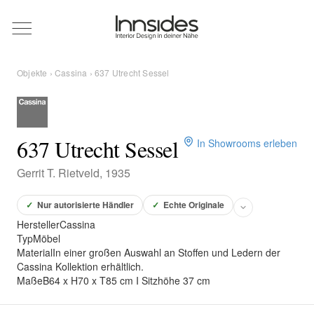
Magazin
Objekte
›
Cassina
› 637 Utrecht Sessel
Showrooms
Designer
637 Utrecht Sessel
In Showrooms erleben
Gerrit T. Rietveld, 1935
Objekte
✓
Nur autorisierte Händler
✓
Echte Originale
Hersteller
Cassina
Typ
Möbel
Material
In einer großen Auswahl an Stoffen und Ledern der
Über uns
Cassina Kollektion erhältlich.
Maße
B64 x H70 x T85 cm I Sitzhöhe 37 cm
Für Händler