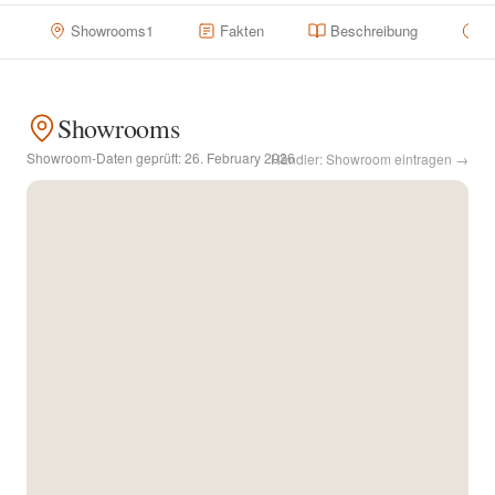
Showrooms
1
Fakten
Beschreibung
H
Kontakt
Facebook
Showrooms
Showroom-Daten geprüft:
26. February 2026
Händler: Showroom eintragen →
Twitter
Pinterest
Instagram
Newsletter