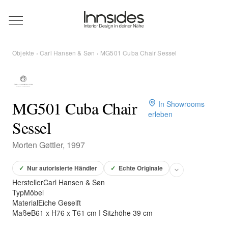
Magazin
Objekte
›
Carl Hansen & Søn
› MG501 Cuba Chair Sessel
Showrooms
Designer
MG501 Cuba Chair
In Showrooms
erleben
Sessel
Objekte
Morten Gøttler, 1997
✓
Nur autorisierte Händler
✓
Echte Originale
Hersteller
Carl Hansen & Søn
Über uns
Typ
Möbel
Material
Eiche Geseift
Maße
B61 x H76 x T61 cm I Sitzhöhe 39 cm
Für Händler