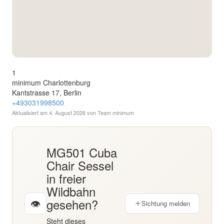
English
Deutsch
1
minimum Charlottenburg
Kantstrasse 17, Berlin
+493031998500
Aktualisiert am
4. August 2026
von Team minimum
MG501 Cuba
Chair Sessel
in freier
Wildbahn
gesehen?
👁
Sichtung melden
Steht dieses