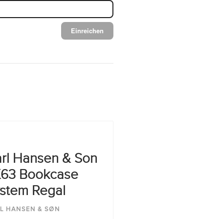
Einreichen
rl Hansen & Son
63 Bookcase
stem Regal
L HANSEN & SØN