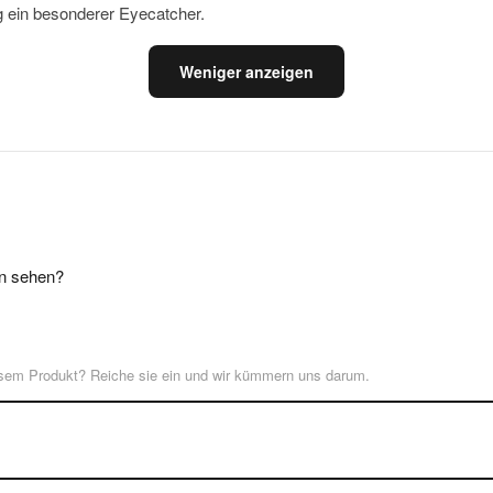
ng ein besonderer Eyecatcher.
Weniger anzeigen
n sehen?
esem Produkt? Reiche sie ein und wir kümmern uns darum.