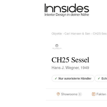
Magazin
Showrooms
Objekte
›
Carl Hansen & Søn
› CH25 Ses
Designer
CH25 Sessel
Objekte
Hans J. Wegner, 1949
✓
Nur autorisierte Händler
✓
Ech
Über uns
Showrooms
Fakten
1
Für Händler