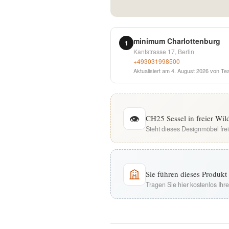
English
Deutsch
minimum Charlottenburg
1
Kantstrasse 17, Berlin
+493031998500
Aktualisiert am
4. August 2026
von Te
👁
CH25 Sessel in freier Wi
Steht dieses Designmöbel fre
Sie führen dieses Produk
Tragen Sie hier kostenlos Ih