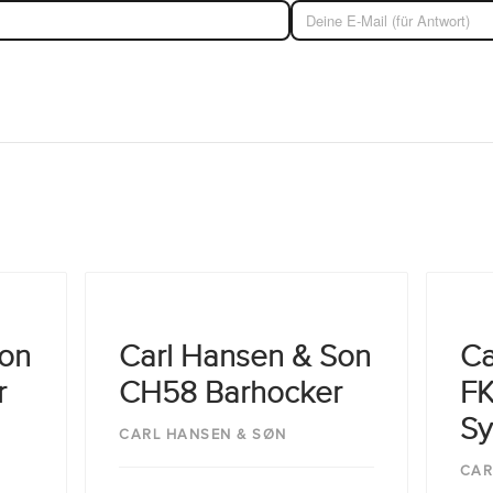
Son
Carl Hansen & Son
Ca
r
CH58 Barhocker
FK
Sy
CARL HANSEN & SØN
CAR