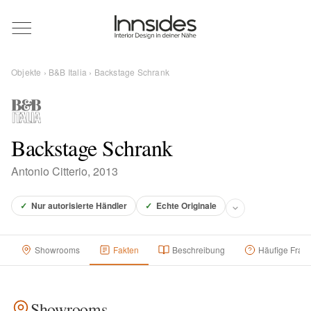
Magazin
Objekte
›
B&B Italia
› Backstage Schrank
Showrooms
Designer
Backstage Schrank
Antonio Citterio, 2013
Objekte
✓
Nur autorisierte Händler
✓
Echte Originale
Showrooms
Fakten
Beschreibung
Häufige Frag
Über uns
Für Händler
Showrooms