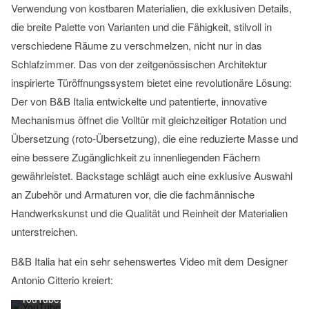
Verwendung von kostbaren Materialien, die exklusiven Details,
die breite Palette von Varianten und die Fähigkeit, stilvoll in
verschiedene Räume zu verschmelzen, nicht nur in das
Schlafzimmer. Das von der zeitgenössischen Architektur
inspirierte Türöffnungssystem bietet eine revolutionäre Lösung:
Der von B&B Italia entwickelte und patentierte, innovative
Mechanismus öffnet die Volltür mit gleichzeitiger Rotation und
Übersetzung (roto-Übersetzung), die eine reduzierte Masse und
eine bessere Zugänglichkeit zu innenliegenden Fächern
Mit
gewährleistet. Backstage schlägt auch eine exklusive Auswahl
dem
an Zubehör und Armaturen vor, die die fachmännische
Laden
Handwerkskunst und die Qualität und Reinheit der Materialien
des
Videos
unterstreichen.
akzeptieren
Sie die
B&B Italia hat ein sehr sehenswertes Video mit dem Designer
Datenschutzerklärung
Antonio Citterio kreiert:
von
YouTube.