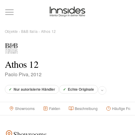
Magazin
Objekte
›
B&B Italia
› Athos 12
Showrooms
Designer
Athos 12
Paolo Piva, 2012
Objekte
✓
Nur autorisierte Händler
✓
Echte Originale
Showrooms
Fakten
Beschreibung
Häufige Frag
Über uns
Für Händler
Showrooms