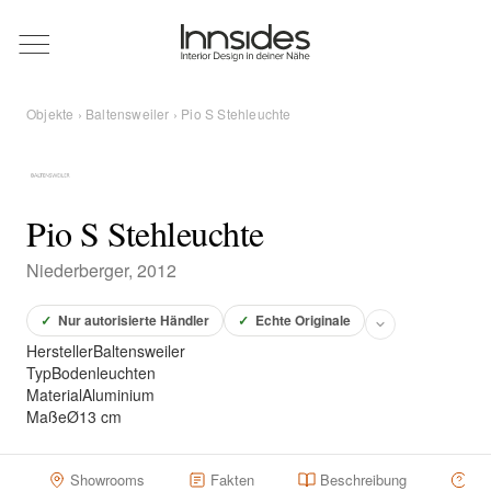
Magazin
Objekte
›
Baltensweiler
› Pio S Stehleuchte
Showrooms
Designer
Pio S Stehleuchte
Niederberger, 2012
Objekte
✓
Nur autorisierte Händler
✓
Echte Originale
Hersteller
Baltensweiler
Typ
Bodenleuchten
Material
Aluminium
Über uns
Maße
Ø13 cm
Für Händler
Showrooms
Fakten
Beschreibung
Hä