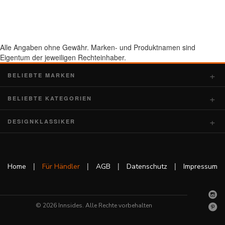
Alle Angaben ohne Gewähr. Marken- und Produktnamen sind
Eigentum der jeweiligen Rechteinhaber.
BELIEBTE MARKEN
BELIEBTE KATEGORIEN
DESIGNKLASSIKER
|
|
|
|
Home
Für Händler
AGB
Datenschutz
Impressum
© 2026 Innsides. Alle Rechte vorbehalten