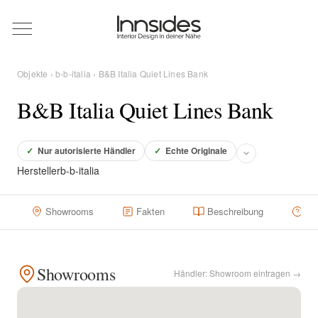
Magazin
Objekte
›
b-b-italia
› B&B Italia Quiet Lines Bank
Showrooms
B&B Italia Quiet Lines Bank
Designer
✓
Nur autorisierte Händler
✓
Echte Originale
Hersteller
b-b-italia
Objekte
Showrooms
Fakten
Beschreibung
Hä
Über uns
Showrooms
Händler: Showroom eintragen →
Für Händler