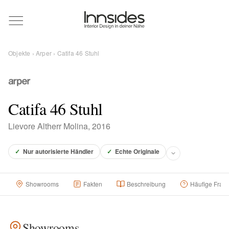
Magazin
Objekte
›
Arper
› Catifa 46 Stuhl
Showrooms
Designer
Catifa 46 Stuhl
Lievore Altherr Molina, 2016
Objekte
✓
Nur autorisierte Händler
✓
Echte Originale
Showrooms
Fakten
Beschreibung
Häufige Frag
Über uns
Für Händler
Showrooms