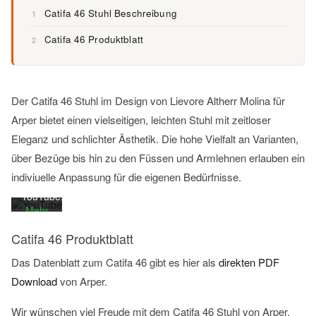
Catifa 46 Stuhl Beschreibung
1
Catifa 46 Produktblatt
2
Mit
dem
Laden
Der Catifa 46 Stuhl im Design von Lievore Altherr Molina für
des
Arper bietet einen vielseitigen, leichten Stuhl mit zeitloser
Videos
Eleganz und schlichter Ästhetik. Die hohe Vielfalt an Varianten,
akzeptieren
Sie die
über Bezüge bis hin zu den Füssen und Armlehnen erlauben ein
Datenschutzerklärung
indiviuelle Anpassung für die eigenen Bedürfnisse.
von
YouTube.
Mehr
erfahren
Catifa 46 Produktblatt
Video
Das Datenblatt zum Catifa 46 gibt es hier als
direkten PDF
laden
Download
von Arper.
Wir wünschen viel Freude mit dem Catifa 46 Stuhl von Arper.
YouTube