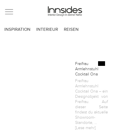
Magazin
INSPIRATION
INTERIEUR
REISEN
Showrooms
Designer
Freifrau
Armlehnstuhl
Cocktail Ona
Objekte
Freifrau
Armlehnstuhl
Cocktail Ona – ein
Designobjekt von
Freifrau. Auf
Über uns
dieser Seite
findest du aktuelle
Showroom-
Standorte, ...
Für Händler
[Lese mehr]