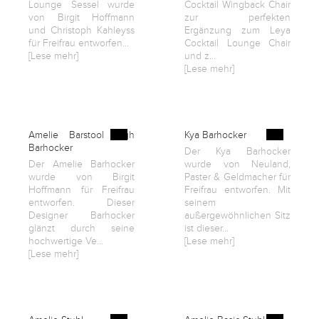
Lounge Sessel wurde
Cocktail Wingback Chair
von Birgit Hoffmann
zur perfekten
und Christoph Kahleyss
Ergänzung zum Leya
für Freifrau entworfen...
Cocktail Lounge Chair
[Lese mehr]
und z...
[Lese mehr]
Amelie Barstool High
Kya Barhocker
Barhocker
Der Kya Barhocker
Der Amelie Barhocker
wurde von Neuland,
wurde von Birgit
Paster & Geldmacher für
Hoffmann für Freifrau
Freifrau entworfen. Mit
entworfen. Dieser
seinem
Designer Barhocker
außergewöhnlichen Sitz
glänzt durch seine
ist dieser...
hochwertige Ve...
[Lese mehr]
[Lese mehr]