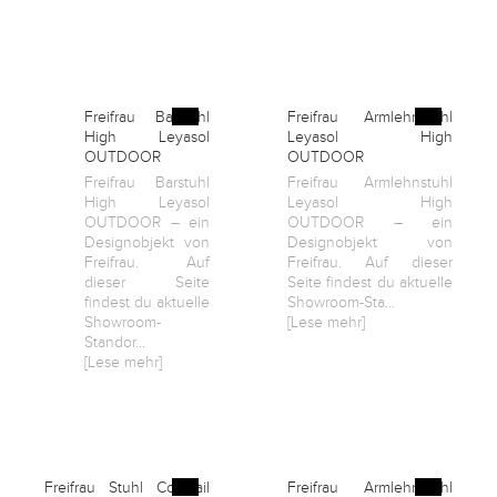
Kontakt
Facebook
Freifrau Barstuhl
Freifrau Armlehnstuhl
High Leyasol
Leyasol High
OUTDOOR
OUTDOOR
Twitter
Freifrau Barstuhl
Freifrau Armlehnstuhl
High Leyasol
Leyasol High
OUTDOOR – ein
OUTDOOR – ein
Designobjekt von
Designobjekt von
Pinterest
Freifrau. Auf
Freifrau. Auf dieser
dieser Seite
Seite findest du aktuelle
findest du aktuelle
Showroom-Sta...
Instagram
Showroom-
[Lese mehr]
Standor...
[Lese mehr]
Newsletter
Freifrau Stuhl Cocktail
Freifrau Armlehnstuhl