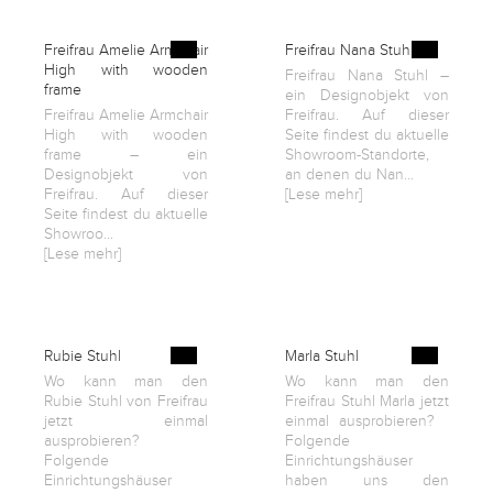
Freifrau Amelie Armchair
Freifrau Nana Stuhl
High with wooden
Freifrau Nana Stuhl –
frame
ein Designobjekt von
Freifrau Amelie Armchair
Freifrau. Auf dieser
High with wooden
Seite findest du aktuelle
frame – ein
Showroom-Standorte,
Designobjekt von
an denen du Nan...
Freifrau. Auf dieser
[Lese mehr]
Seite findest du aktuelle
Showroo...
[Lese mehr]
Rubie Stuhl
Marla Stuhl
Wo kann man den
Wo kann man den
Rubie Stuhl von Freifrau
Freifrau Stuhl Marla jetzt
jetzt einmal
einmal ausprobieren?
ausprobieren?
Folgende
Folgende
Einrichtungshäuser
Einrichtungshäuser
haben uns den