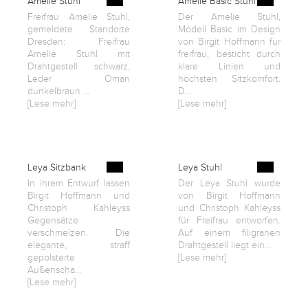
Amelie Stuhl
Amelie Basic Stuhl
Freifrau Amelie Stuhl,
Der Amelie Stuhl,
gemeldete Standorte
Modell Basic im Design
Dresden: Freifrau
von Birgit Hoffmann für
Amelie Stuhl mit
freifrau, besticht durch
Drahtgestell schwarz,
klare Linien und
Leder Oman
höchsten Sitzkomfort.
dunkelbraun ...
D...
[Lese mehr]
[Lese mehr]
Leya Sitzbank
Leya Stuhl
In ihrem Entwurf lassen
Der Leya Stuhl wurde
Birgit Hoffmann und
von Birgit Hoffmann
Christoph Kahleyss
und Christoph Kahleyss
Gegensätze
für Freifrau entworfen.
verschmelzen. Die
Auf einem filigranen
elegante, straff
Drahtgestell liegt ein...
gepolsterte
[Lese mehr]
Außenscha...
[Lese mehr]