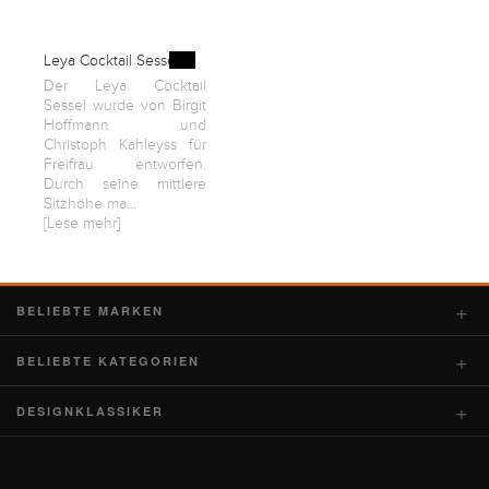
Leya Cocktail Sessel
Der Leya Cocktail
Sessel wurde von Birgit
Hoffmann und
Christoph Kahleyss für
Freifrau entworfen.
Durch seine mittlere
Sitzhöhe ma...
[Lese mehr]
BELIEBTE MARKEN
BELIEBTE KATEGORIEN
DESIGNKLASSIKER