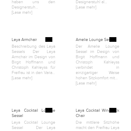
haben uns den
Designerstuhl al...
Designerstuh...
[Lese mehr]
[Lese mehr]
Leya Armchair
Amelie Lounge Sessel
Beschreibung des Leya
Der Amelie Lounge
Sessels Der Leya
Sessel im Design von
Armchair im Design von
Birgit Hoffmann und
Birgit Hoffmann und
Christoph Kahleyss
Christoph Kahleyss für
verbindet in
Freifrau ist in den Varia...
einzigartiger Weise
[Lese mehr]
hohen Sitzkomfort mit...
[Lese mehr]
Leya Cocktail Lounge
Leya Cocktail Wingback
Sessel
Chair
Leya Cocktail Lounge
Die mittlere Sitzhöhe
Sessel Der Leya
macht den Freifrau Leya