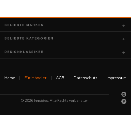
Kontakt
BELIEBTE MARKEN
Facebook
BELIEBTE KATEGORIEN
Twitter
DESIGNKLASSIKER
Pinterest
|
|
|
|
Home
Für Händler
AGB
Datenschutz
Impressum
Instagram
© 2026 Innsides. Alle Rechte vorbehalten
Newsletter