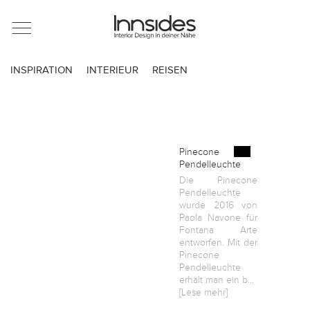
Magazin
INSPIRATION
INTERIEUR
REISEN
Showrooms
Designer
Pinecone
Pendelleuchte
Die Pinecone
Objekte
Pendelleuchte
wurde 2016 von
Paola Navone für
Fontana Arte
entworfen. Mit der
Über uns
Pinecone
Pendelleuchte
erhält man ein b...
[Lese mehr]
Für Händler