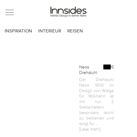
Magazin
INSPIRATION
INTERIEUR
REISEN
Showrooms
Designer
Neos 181/6
Drehstuhl
Der Drehstuhl
Objekte
Neos 181/6 im
Design von Wiege
für Wilkhahn ist
mit nur 2
Stellschaltern
Über uns
besonders leicht
zu bedienen und
sorgt für ...
[Lese mehr]
Für Händler