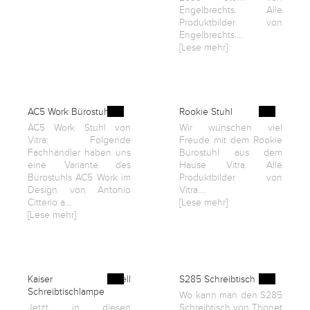
English
Engelbrechts. Alle
Produktbilder von
Engelbrechts....
[Lese mehr]
Deutsch
AC5 Work Bürostuhl
Rookie Stuhl
AC5 Work Stuhl von
Wir wünschen viel
Vitra: Folgende
Freude mit dem Rookie
Fachhändler haben uns
Bürostuhl aus dem
eine Variante des
Hause Vitra. Alle
Bürostuhls AC5 Work im
Produktbilder von
Design von Antonio
Vitra....
Citterio a...
[Lese mehr]
[Lese mehr]
Kaiser Idell
S285 Schreibtisch
Schreibtischlampe
Wo kann man den S285
Jetzt in diesen
Schreibtisch von Thonet