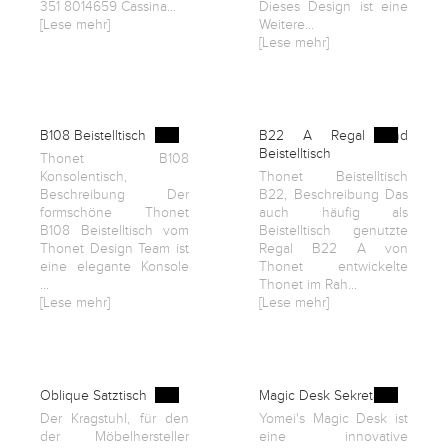
351 8014659 Cassina...
Dieses Design ist eine
[Lese mehr]
Weitere...
[Lese mehr]
B108 Beistelltisch
B22 A Regal und
Beistelltisch
Thonet B108
Konsolentisch,
Thonet Beistelltisch
Beschreibung Der
B22, Beschreibung Das
formschöne Thonet
auch häufig als
B108 Beistelltisch vom
Beistelltisch genutzte
Thonet Design Team ist
Regal B22 A von
eine elegante Konsole
Thonet entwickelte
...
Thonet im Rah...
[Lese mehr]
[Lese mehr]
Oblique Satztisch
Magic Desk Sekretär
Der Kragstuhl, für den
Yomei's Magic Desk ist
der Möbelhersteller
eine innovative