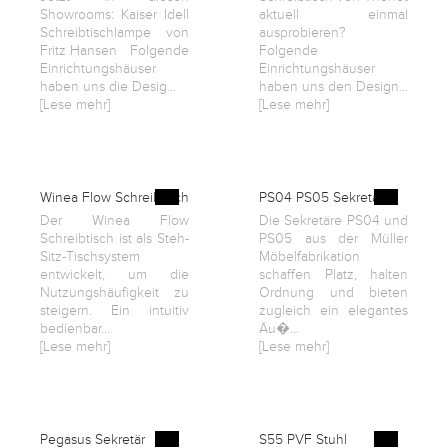
Showrooms: Kaiser Idell
aktuell einmal
Schreibtischlampe von
ausprobieren?
Fritz Hansen Folgende
Folgende
Einrichtungshäuser
Einrichtungshäuser
haben uns die Desig...
haben uns den Design...
[Lese mehr]
[Lese mehr]
Winea Flow Schreibtisch
PS04 PS05 Sekretär
Der Winea Flow
Die Sekretäre PS04 und
Schreibtisch ist als Steh-
PS05 aus der Müller
Sitz-Tischsystem
Möbelfabrikation
entwickelt, um die
schaffen Platz, halten
Nutzungshäufigkeit zu
Ordnung und bieten
steigern. Ein intuitiv
zugleich ein elegantes
bedienbar...
Äu�...
[Lese mehr]
[Lese mehr]
Pegasus Sekretär
S55 PVF Stuhl