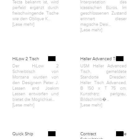
Tecta bekannt ist, wird
Interpretation des
perfekt ergänzt durch
klassischen Büros. Im
freischwingende Tische
geschlossenen Zustand
wie den Oblique K...
erinnert dieser
[Lese mehr]
magische Desi...
[Lese mehr]
HiLow 2 Tisch
Haller Advanced Tisch
Der HiLow 2
USM Haller Advanced
Schreibtisch von
Tisch, gemeldete
Montana wurden von
Standorte Dresden:
den Designern Peter J.
Haller Tisch Advanced,
Lassen and Joakim
B 150 x T 75 cm,
Lassen entworfen und
Kunstharz: perlgrau,
bietet die Möglichkei...
Bildschirmb�...
[Lese mehr]
[Lese mehr]
Quick Ship
Contract Table