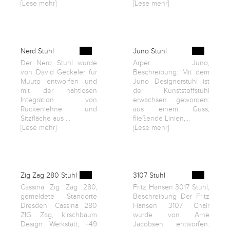
[Lese mehr]
[Lese mehr]
Nerd Stuhl
Juno Stuhl
Der Nerd Stuhl wurde
Arper Juno,
von David Geckeler für
Beschreibung: Mit dem
Muuto entworfen und
Juno Designerstuhl ist
mit der nahtlosen
der Kunststoffstuhl
Integration von
erwachsen geworden:
Rückenlehne und
aus einem Guss,
Sitzfläche aus ...
fließende Linien,...
[Lese mehr]
[Lese mehr]
Zig Zag 280 Stuhl
3107 Stuhl
Cassina Zig Zag 280,
Fritz Hansen 3017 Stuhl,
gemeldete Standorte
Beschreibung Der Fritz
Dresden: Cassina 280
Hansen 3107 Chair
ZIG Zag, kirschbaum
wurde von Arne
Design Werkstatt, +49
Jacobsen entworfen.