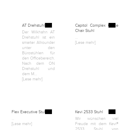
Kontakt
AT Drehstuhl
Capitol Complex Office
Facebook
Chair Stuhl
Der Wilkhahn AT
Drehstuhl ist ein
...
smarter Allrounder
[Lese mehr]
Twitter
unter den
Bürostühlen für
den Officebereich.
Nach dem ON
Pinterest
Drehstuhl und
dem M...
[Lese mehr]
Instagram
Newsletter
Flex Executive Stuhl
Kevi 2533 Stuhl
...
Wir wünschen viel
[Lese mehr]
Freude mit dem Kevi®
2533 Stuhl von