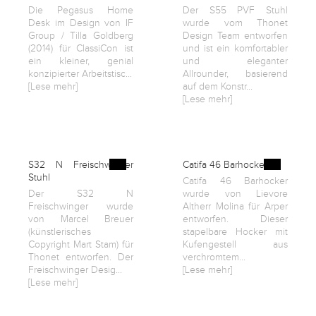
Die Pegasus Home
Der S55 PVF Stuhl
Desk im Design von IF
wurde vom Thonet
Group / Tilla Goldberg
Design Team entworfen
(2014) für ClassiCon ist
und ist ein komfortabler
ein kleiner, genial
und eleganter
konzipierter Arbeitstisc...
Allrounder, basierend
[Lese mehr]
auf dem Konstr...
[Lese mehr]
S32 N Freischwinger
Catifa 46 Barhocker
Stuhl
Catifa 46 Barhocker
Der S32 N
wurde von Lievore
Freischwinger wurde
Altherr Molina für Arper
von Marcel Breuer
entworfen. Dieser
(künstlerisches
stapelbare Hocker mit
Copyright Mart Stam) für
Kufengestell aus
Thonet entworfen. Der
verchromtem...
Freischwinger Desig...
[Lese mehr]
[Lese mehr]