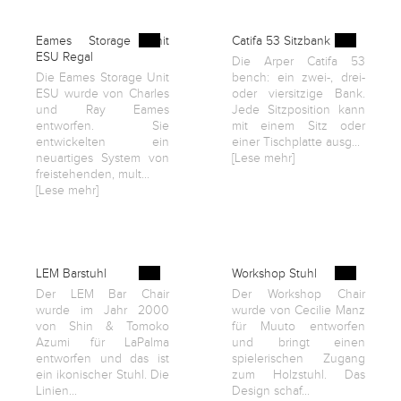
Eames Storage Unit
Catifa 53 Sitzbank
ESU Regal
Die Arper Catifa 53
Die Eames Storage Unit
bench: ein zwei-, drei-
ESU wurde von Charles
oder viersitzige Bank.
und Ray Eames
Jede Sitzposition kann
entworfen. Sie
mit einem Sitz oder
entwickelten ein
einer Tischplatte ausg...
neuartiges System von
[Lese mehr]
freistehenden, mult...
[Lese mehr]
LEM Barstuhl
Workshop Stuhl
Der LEM Bar Chair
Der Workshop Chair
wurde im Jahr 2000
wurde von Cecilie Manz
von Shin & Tomoko
für Muuto entworfen
Azumi für LaPalma
und bringt einen
entworfen und das ist
spielerischen Zugang
ein ikonischer Stuhl. Die
zum Holzstuhl. Das
Linien...
Design schaf...