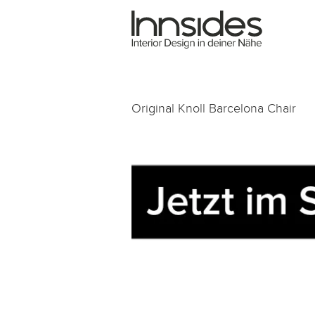
Magazin
Showrooms
Original Knoll Barcelona Chair
Designer
Objekte
Über uns
Für Händler