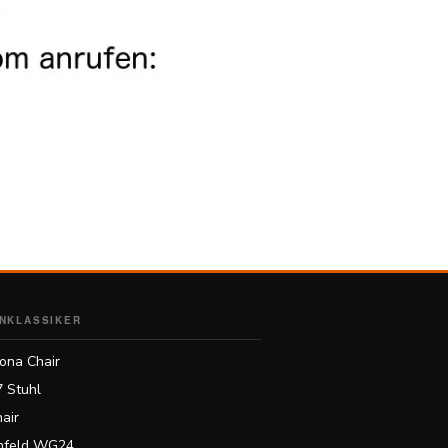
NKLASSIKER
ona Chair
7 Stuhl
air
feld WG24