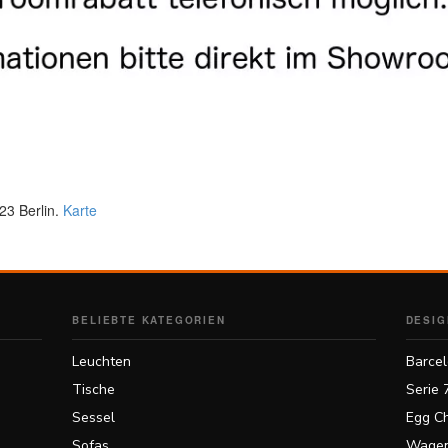
23 Berlin.
Karte
BELIEBTE KATEGORIEN
DESIG
Leuchten
Barcel
Tische
Serie 
Sessel
Egg Ch
Sofas
Wagen