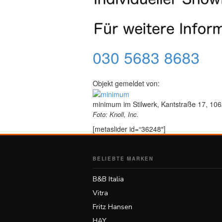
English
Deutsch
030 5683 8683
Objekt gemeldet von:
minimum im Stilwerk, Kantstraße 17, 106
Foto: Knoll, Inc.
[metaslider id=“36248″]
BELIEBTE MARKEN
B&B Italia
Vitra
Fritz Hansen
HAY