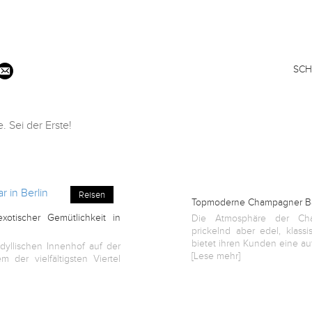
SCH
 Sei der Erste!
Reisen
Topmoderne Champagner Ba
xotischer Gemütlichkeit in
Die Atmosphäre der Cha
prickelnd aber edel, klass
bietet ihren Kunden eine auf
idyllischen Innenhof auf der
[Lese mehr]
 der vielfältigsten Viertel