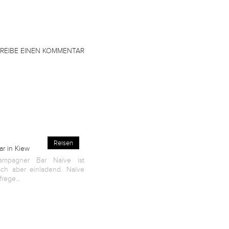
REIBE EINEN KOMMENTAR
Reisen
r in Kiew
mpagner Bar Naïve ist
isch aber einladend. Naïve
rege...