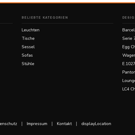
BELIEBTE KATEGORIEN
DESIG
Leuchten
Barcel
Tische
Serie 
Sessel
Egg Ch
Sofas
Wagen
Stühle
E.1027
Panton
Lounge
LC4 C
|
|
|
enschutz
Impressum
Kontakt
displayLocation