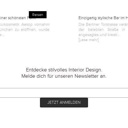
Reisen
seiner schönsten Form
Einzigartig stylische Bar im 
aturkosmetik Aesop vornahm
Die Berliner Torstrasse verän
ünchen zu eröffnen, wurde
der belebten Straße in B
...
angesagtes und kreati...
[Lese mehr]
Entdecke stilvolles Interior Design.
Melde dich für unseren Newsletter an.