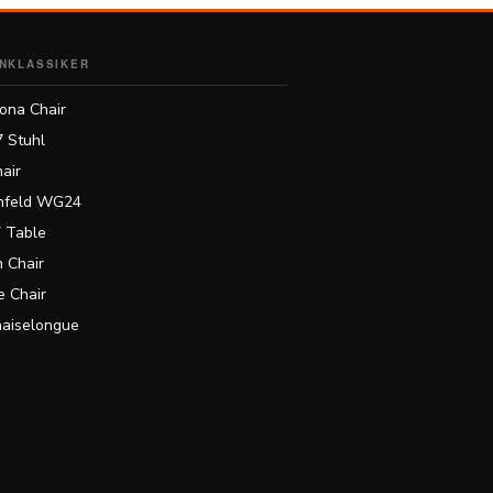
NKLASSIKER
ona Chair
7 Stuhl
air
feld WG24
 Table
 Chair
 Chair
haiselongue