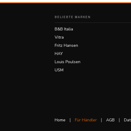
BELIEBTE MARKEN
B&B Italia
Vitra
Fritz Hansen
HAY
Louis Poulsen
USM
|
|
|
Home
Für Händler
AGB
Dat