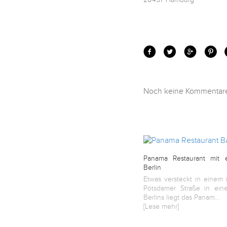
20457 Hamburg
English
Deutsch
Noch keine Kommentare.
Panama Restaurant mit e
Berlin
Etwas versteckt in einem 
Potsdamer Straße in einem
Berlins liegt das Panam...
[Lese mehr]