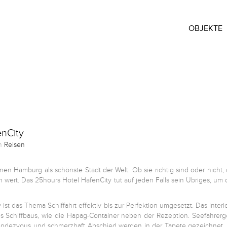
OBJEKTE
enCity
in
Reisen
n Hamburg als schönste Stadt der Welt. Ob sie richtig sind oder nicht, 
 wert. Das 25hours Hotel HafenCity tut auf jeden Falls sein Übriges, um
ist das Thema Schiffahrt effektiv bis zur Perfektion umgesetzt. Das Inter
es Schiffbaus, wie die Hapag-Container neben der Rezeption. Seefahrerg
ndezvous und schmerzhaft Abschied werden in der Tapete gezeichnet, 