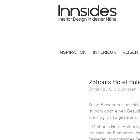
Magazin
Showrooms
INSPIRATION
INTERIEUR
REISEN
Designer
25hours Hotel Haf
Objekte
Written by Olivia Janssen 
Seine Bewohnern bezeichne
ist wohl doch einen Besuch
Über uns
wie möglich zu gestalten.
Im 25hours Hotel Hafencity 
industriellen Elementen d
Für Händler
Passagen, romantisches Re