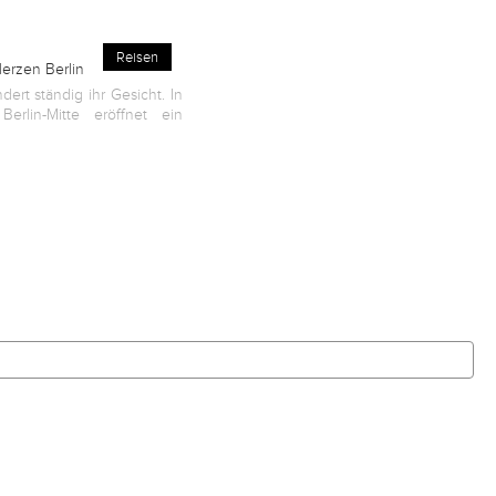
Reisen
Herzen Berlin
dert ständig ihr Gesicht. In
erlin-Mitte eröffnet ein