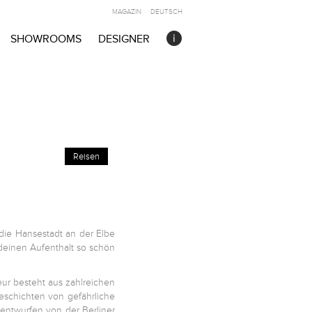
MAGAZIN
DEUTSCH
SHOWROOMS
DESIGNER
Reisen
die Hansestadt an der Elbe
 deinen Aufenthalt so schön
ieur besteht aus zahlreichen
eschichten von gefährliche
entwurfen von der Berliner