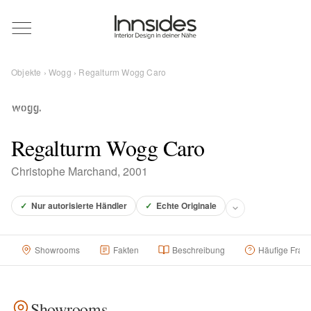
Magazin
Objekte
›
Wogg
› Regalturm Wogg Caro
Showrooms
Designer
Regalturm Wogg Caro
Christophe Marchand, 2001
Objekte
✓
Nur autorisierte Händler
✓
Echte Originale
Showrooms
Fakten
Beschreibung
Häufige Frag
Über uns
Für Händler
Showrooms