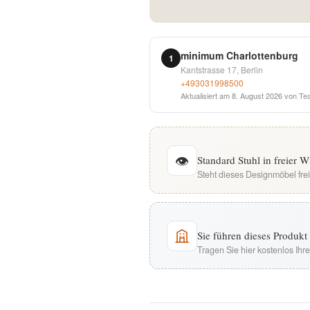
English
Deutsch
minimum Charlottenburg
1
Kantstrasse 17, Berlin
+493031998500
Aktualisiert am
8. August 2026
von Te
👁
Standard Stuhl in freier 
Steht dieses Designmöbel fre
Sie führen dieses Produk
Tragen Sie hier kostenlos Ih