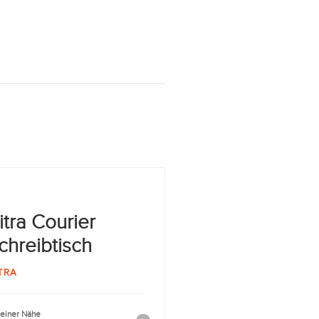
itra Courier
chreibtisch
TRA
deiner Nähe