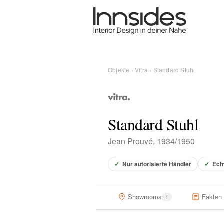
Magazin
Showrooms
Objekte
›
Vitra
› Standard Stuhl
Designer
Standard Stuhl
Objekte
Jean Prouvé, 1934/1950
✓
Nur autorisierte Händler
✓
Ech
Über uns
Showrooms
Fakten
1
Für Händler