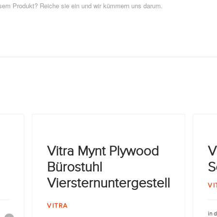
esem Produkt? Reiche sie ein und wir kümmern uns darum.
Vitra Mynt Plywood
V
Bürostuhl
S
Viersternuntergestell
VI
VITRA
in 