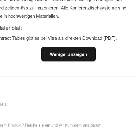
d zeitgemäss zu inszenieren: Alle Konferenztischsysteme sind
e in hochwertigen Materialien.
atenblatt
tract Tables gibt es bei Vitra als direkten Download
(PDF)
.
Weniger anzeigen
den.
esem Produkt? Reiche sie ein und wir kümmern uns darum.