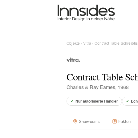
Magazin
Showrooms
Objekte
›
Vitra
› Contract Table Schreibti
Designer
Contract Table Sch
Objekte
Charles & Ray Eames, 1968
✓
Nur autorisierte Händler
✓
Ech
Über uns
Showrooms
Fakten
Für Händler