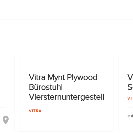
Vitra Mynt Plywood
V
Bürostuhl
S
Viersternuntergestell
VI
VITRA
in 