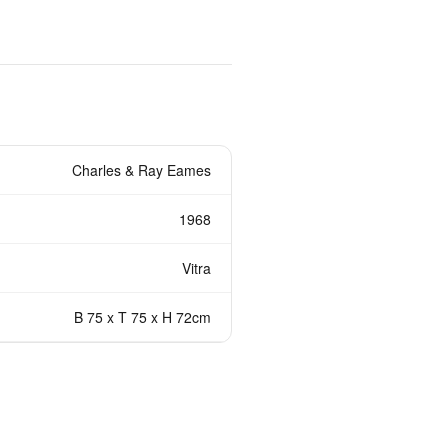
Charles & Ray Eames
1968
Vitra
B 75 x T 75 x H 72cm