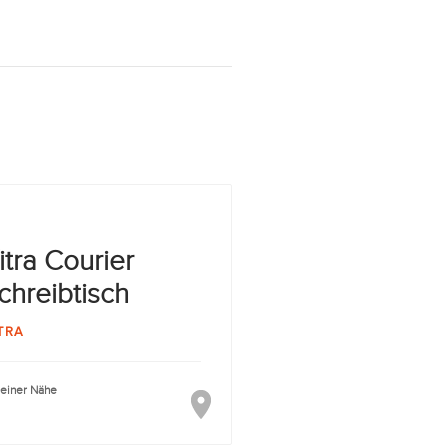
itra Courier
chreibtisch
TRA
deiner Nähe