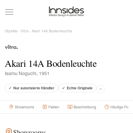
Magazin
Objekte
›
Vitra
› Akari 14A Bodenleuchte
Showrooms
Designer
Akari 14A Bodenleuchte
Isamu Noguchi, 1951
Objekte
✓
Nur autorisierte Händler
✓
Echte Originale
Showrooms
Fakten
Beschreibung
Häufige Frag
Über uns
Für Händler
Showrooms