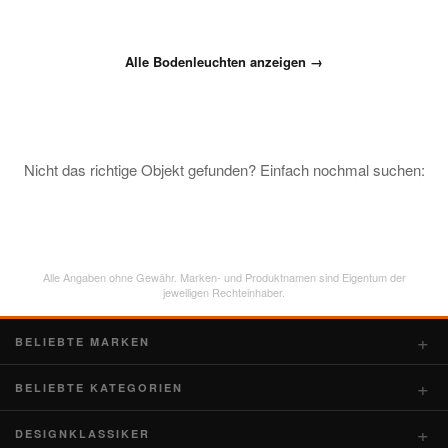
Alle Bodenleuchten anzeigen →
Nicht das richtige Objekt gefunden? Einfach nochmal suchen:
Alle Angaben ohne Gewähr. Marken- und Produktnamen sind Eigentum der
jeweiligen Rechteinhaber.
BELIEBTE MARKEN
BELIEBTE KATEGORIEN
DESIGNKLASSIKER