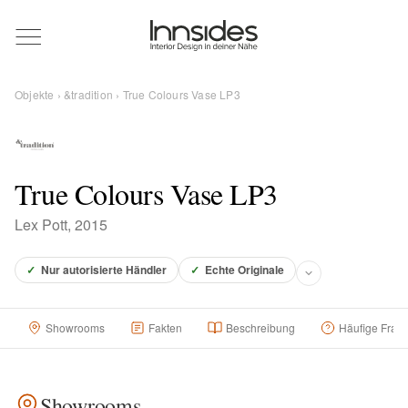
Magazin
Objekte
›
&tradition
› True Colours Vase LP3
Showrooms
Designer
True Colours Vase LP3
Lex Pott, 2015
Objekte
✓
Nur autorisierte Händler
✓
Echte Originale
Showrooms
Fakten
Beschreibung
Häufige Frag
Über uns
Für Händler
Showrooms