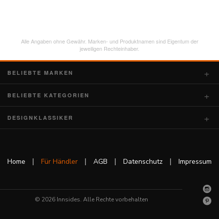
Alle Angaben ohne Gewähr. Marken- und Produktnamen sind Eigentum der
jeweiligen Rechteinhaber.
BELIEBTE MARKEN
BELIEBTE KATEGORIEN
DESIGNKLASSIKER
|
|
|
|
Home
Für Händler
AGB
Datenschutz
Impressum
© 2026 Innsides. Alle Rechte vorbehalten