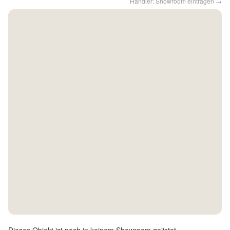
Händler: Showroom eintragen →
Kontakt
Facebook
Twitter
Pinterest
Instagram
Newsletter