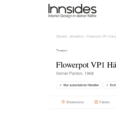
Magazin
Showrooms
Objekte
›
&tradition
› Flowerpot VP1 Hän
Designer
Flowerpot VP1 Hä
Objekte
Verner Panton, 1968
✓
Nur autorisierte Händler
✓
Ech
Über uns
Showrooms
Fakten
Für Händler