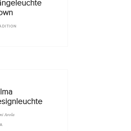
ngeleuchte
own
ADITION
lma
signleuchte
ni Arola
IA