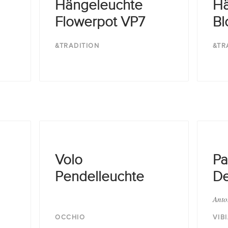
Hängeleuchte
Hä
Flowerpot VP7
Bl
&TRADITION
&TR
Volo
Pa
Pendelleuchte
De
Anto
OCCHIO
VIB