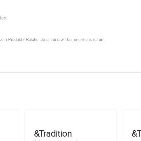
den.
esem Produkt? Reiche sie ein und wir kümmern uns darum.
&Tradition
&T