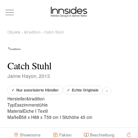
Magazin
Objekte
›
&tradition
› Catch Stuhl
Showrooms
Designer
Catch Stuhl
Jaime Hayon, 2013
Objekte
✓
Nur autorisierte Händler
✓
Echte Originale
Hersteller
&tradition
Typ
Esszimmerstühle
Material
Eiche I Textil
Über uns
Maße
B58 x H88 x T59 cm I Sitzhöhe 45 cm
Für Händler
Showrooms
Fakten
Beschreibung
Hä