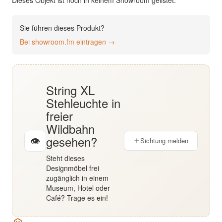
Dieses Objekt ist noch in keinem Showroom gelistet.
English
Sie führen dieses Produkt?
Deutsch
Bei showroom.fm eintragen →
String XL
Stehleuchte in
freier
Wildbahn
gesehen?
👁
Sichtung melden
Steht dieses
Designmöbel frei
zugänglich in einem
Museum, Hotel oder
Café? Trage es ein!