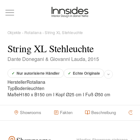
Magazin
Objekte
›
Rotaliana
› String XL Stehleuchte
Showrooms
String XL Stehleuchte
Dante Donegani & Giovanni Lauda, 2015
Designer
✓
Nur autorisierte Händler
✓
Echte Originale
Hersteller
Rotaliana
Objekte
Typ
Bodenleuchten
Maße
H180 x B150 cm I Kopf Ø25 cm I Fuß Ø50 cm
Showrooms
Fakten
Beschreibung
Hä
Über uns
Für Händler
Händler: Showroom eintragen →