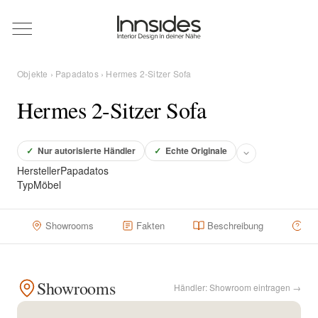
Magazin
Objekte
›
Papadatos
› Hermes 2-Sitzer Sofa
Showrooms
Hermes 2-Sitzer Sofa
Designer
✓
Nur autorisierte Händler
✓
Echte Originale
Hersteller
Papadatos
Typ
Möbel
Objekte
Showrooms
Fakten
Beschreibung
Hä
Über uns
Showrooms
Händler: Showroom eintragen →
Für Händler