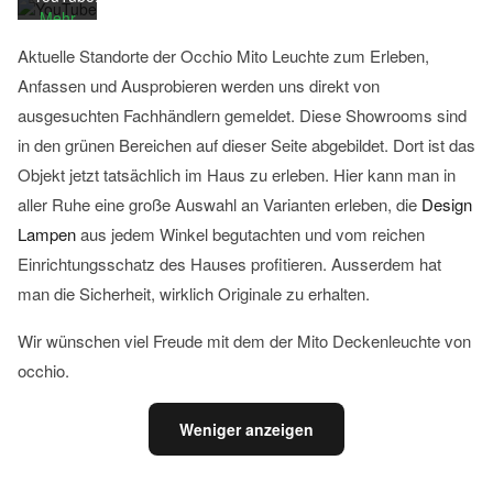
Mehr
YouTube
erfahren
immer
Aktuelle Standorte der Occhio Mito Leuchte zum Erleben,
entsperren
Video
Anfassen und Ausprobieren werden uns direkt von
laden
ausgesuchten Fachhändlern gemeldet. Diese Showrooms sind
in den grünen Bereichen auf dieser Seite abgebildet. Dort ist das
Objekt jetzt tatsächlich im Haus zu erleben. Hier kann man in
YouTube
immer
aller Ruhe eine große Auswahl an Varianten erleben, die
Design
entsperren
Lampen
aus jedem Winkel begutachten und vom reichen
Einrichtungsschatz des Hauses profitieren. Ausserdem hat
man die Sicherheit, wirklich Originale zu erhalten.
Wir wünschen viel Freude mit dem der Mito Deckenleuchte von
occhio.
Weniger anzeigen