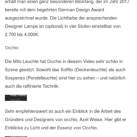
erhält man einen ganz besonderen Blickfang, der im Jahr 2017
bereits mit dem begehrten German Design Award
ausgezeichnet wurde. Die Lichtfarbe der ansprechenden
Designer Lampe ist (optional) in vier Stufen einstellbar von
2.700 bis 4.000K.
Mit
dem
Occhio
Laden
des
Die Mito Leuchte hat Occhio in diesem Video sehr schän in
Videos
Szene gesetzt. Sowohl das Soffito (Deckenleuchte) als auch
akzeptieren
Sie die
Sospenso (Pendelleuchte) sind hier zu sehen – und natürlich
Mit
Datenschutzerklärung
auch die raffinierte Technik:
dem
von
Laden
YouTube.
des
Mehr
Videos
erfahren
Sehr empfehlenswert ist auch ein Einblick in die Arbeit des
akzeptieren
Sie die
Video
Gründers und Designers von occhio, Axel Weise. Hier gibt er
Datenschutzerklärung
laden
Einblicke zu Licht und der Essenz von Occhio.
von
YouTube.