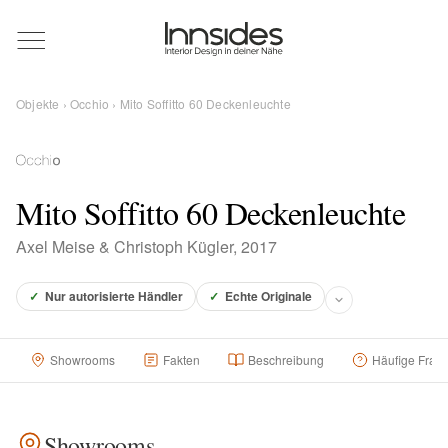
Magazin
Objekte
›
Occhio
› Mito Soffitto 60 Deckenleuchte
Showrooms
Designer
Mito Soffitto 60 Deckenleuchte
Axel Meise & Christoph Kügler, 2017
Objekte
✓
Nur autorisierte Händler
✓
Echte Originale
Showrooms
Fakten
Beschreibung
Häufige Frag
Über uns
Für Händler
Showrooms