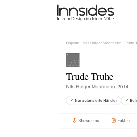
Magazin
Showrooms
Objekte
›
Nils Holger Moormann
› Trude 
Designer
Trude Truhe
Objekte
Nils Holger Moormann, 2014
✓
Nur autorisierte Händler
✓
Ech
Über uns
Showrooms
Fakten
Für Händler