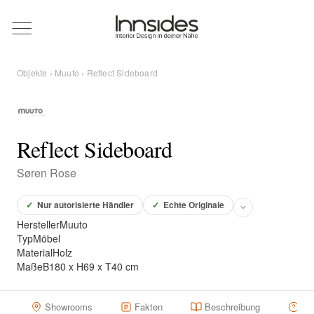
Magazin
Objekte
›
Muuto
› Reflect Sideboard
Showrooms
Designer
Reflect Sideboard
Søren Rose
Objekte
✓
Nur autorisierte Händler
✓
Echte Originale
Hersteller
Muuto
Typ
Möbel
Material
Holz
Über uns
Maße
B180 x H69 x T40 cm
Für Händler
Showrooms
Fakten
Beschreibung
Hä