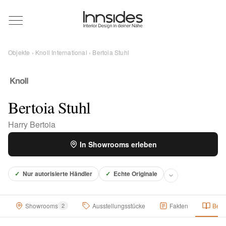
Magazin
Objekte
›
Knoll International
› Bertoia Stuhl
Showrooms
Designer
Bertoia Stuhl
Harry Bertoia
Objekte
In Showrooms erleben
✓
Nur autorisierte Händler
✓
Echte Originale
Über uns
Showrooms
2
Ausstellungsstücke
Fakten
Besc
Für Händler