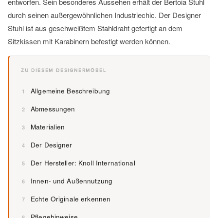
entworfen. Sein besonderes Aussehen erhält der Bertoia Stuhl
durch seinen außergewöhnlichen Industriechic. Der Designer
Stuhl ist aus geschweißtem Stahldraht gefertigt an dem
Sitzkissen mit Karabinern befestigt werden können.
ZU DIESEM DESIGNERMÖBEL
Allgemeine Beschreibung
1
Abmessungen
2
Materialien
3
Der Designer
4
Der Hersteller: Knoll International
5
Innen- und Außennutzung
6
Echte Originale erkennen
7
Pflegehinweise
8