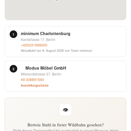
English
Deutsch
minimum Charlottenburg
1
Kantstrasse 17, Berlin
+493031998500
Aktualisiert am
8. August 2026
von Team minimum
Modus Möbel GmbH
2
Wielandstrasse 27, Berlin
49 308891560
Ausstellungsstücke
👁
Bertoia Stuhl in freier Wildbahn gesehen?
Steht dieses Designmöbel frei zugänglich in einem Museum, Hotel