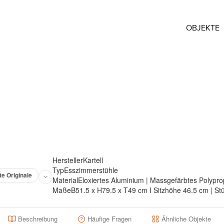
OBJEKTE
Hersteller
Kartell
Typ
Esszimmerstühle
te Originale
Material
Eloxiertes Aluminium | Massgefärbtes Polypro
Maße
B51.5 x H79.5 x T49 cm I Sitzhöhe 46.5 cm | St
Beschreibung
Häufige Fragen
Ähnliche Objekte