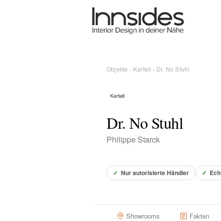
Magazin
Showrooms
Objekte
›
Kartell
› Dr. No Stuhl
Designer
Dr. No Stuhl
Objekte
Philippe Starck
✓
Nur autorisierte Händler
✓
Ech
Über uns
Für Händler
Showrooms
Fakten