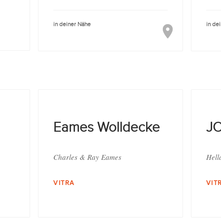
in deiner Nähe
in de
Eames Wolldecke
JO
Charles & Ray Eames
Hell
VITRA
VIT