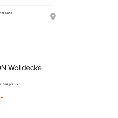
iner Nähe
N Wolldecke
a Jongerius
RA