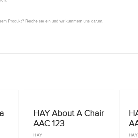
esem Produkt? Reiche sie ein und wir kümmern uns darum.
a
HAY About A Chair
HA
AAC 123
A
HAY
HAY