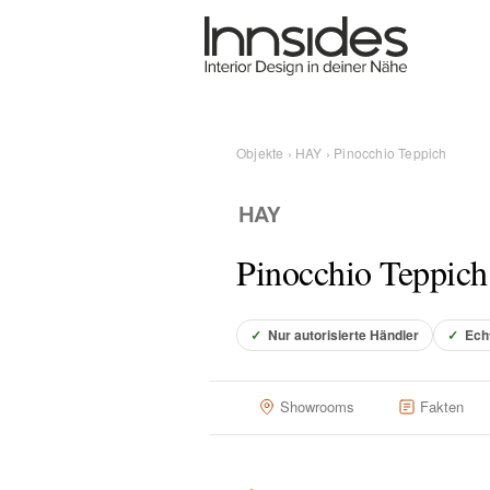
Magazin
Showrooms
Objekte
›
HAY
› Pinocchio Teppich
Designer
Pinocchio Teppich
Objekte
✓
Nur autorisierte Händler
✓
Ech
Über uns
Showrooms
Fakten
Für Händler