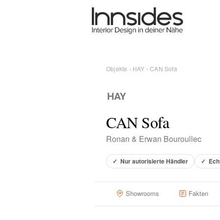
Magazin
Showrooms
Objekte
›
HAY
› CAN Sofa
Designer
CAN Sofa
Objekte
Ronan & Erwan Bouroullec
✓
Nur autorisierte Händler
✓
Ech
Über uns
Showrooms
Fakten
Für Händler