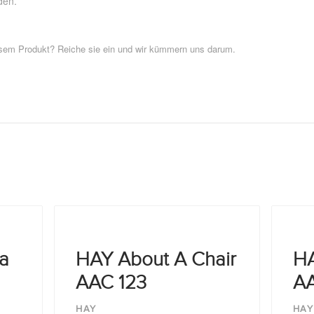
den.
esem Produkt? Reiche sie ein und wir kümmern uns darum.
a
HAY About A Chair
HA
AAC 123
A
HAY
HAY