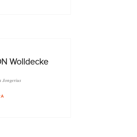
N Wolldecke
a Jongerius
RA