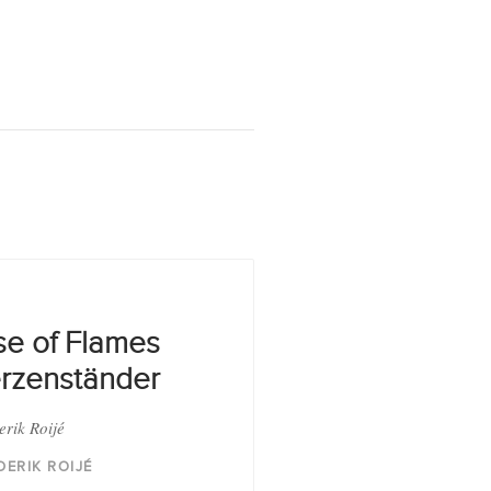
se of Flames
rzenständer
erik Roijé
DERIK ROIJÉ