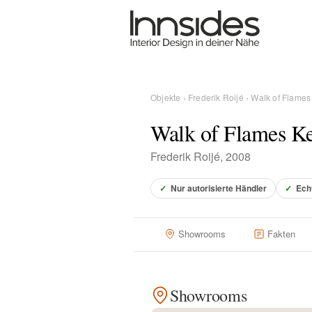
Magazin
Showrooms
Objekte
›
Frederik Roijé
› Walk of Flames
Walk of Flames Ke
Designer
Frederik Roijé, 2008
Objekte
✓
Nur autorisierte Händler
✓
Ech
Showrooms
Fakten
Über uns
Showrooms
Für Händler