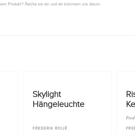
esem Produkt? Reiche sie ein und wir kümmern uns darum.
Skylight
Ri
Hängeleuchte
Ke
Fred
FREDERIK ROIJÉ
FRE