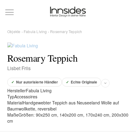
Magazin
Objekte
›
Fabula Living
› Rosemary Teppich
Showrooms
Rosemary Teppich
Designer
Lisbet Friis
Objekte
✓
Nur autorisierte Händler
✓
Echte Originale
Hersteller
Fabula Living
Typ
Accessoires
Material
Handgewebter Teppich aus Neuseeland Wolle auf
Baumwollkette, reversibel
Über uns
Maße
Größen: 90x250 cm, 140x200 cm, 170x240 cm, 200x300
cm
Für Händler