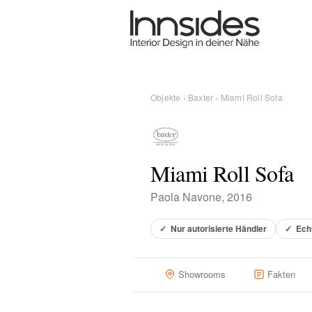
Magazin
Showrooms
Objekte
›
Baxter
› Miami Roll Sofa
Designer
Miami Roll Sofa
Objekte
Paola Navone, 2016
✓
Nur autorisierte Händler
✓
Ech
Über uns
Showrooms
Fakten
Für Händler