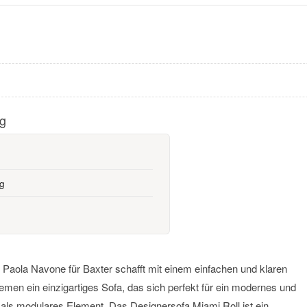
ng
g
Paola Navone für Baxter schafft mit einem einfachen und klaren
en ein einzigartiges Sofa, das sich perfekt für ein modernes und
ls modulares Element. Das Designersofa Miami Roll ist ein