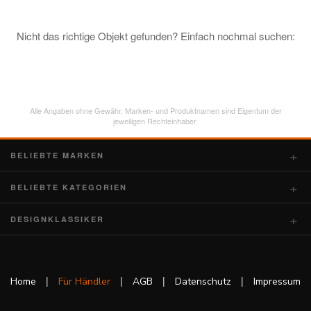
Nicht das richtige Objekt gefunden? Einfach nochmal suchen:
Alle Angaben ohne Gewähr. Marken- und Produktnamen sind Eigentum der
jeweiligen Rechteinhaber.
BELIEBTE MARKEN
BELIEBTE KATEGORIEN
DESIGNKLASSIKER
|
|
|
|
Home
Für Händler
AGB
Datenschutz
Impressum