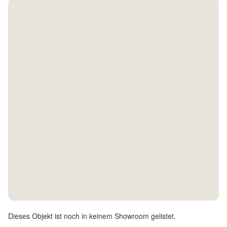
Kontakt
Facebook
Twitter
Pinterest
Instagram
Newsletter
Dieses Objekt ist noch in keinem Showroom gelistet.