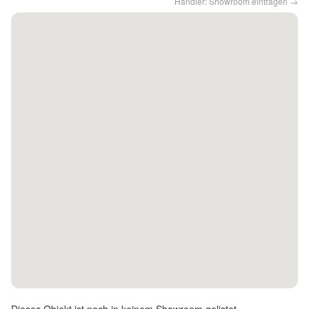
Händler: Showroom eintragen →
Kontakt
Facebook
Twitter
Pinterest
Instagram
Newsletter