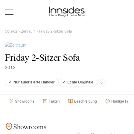
Magazin
Objekte
›
Zeitraum
› Friday 2-Sitzer Sofa
Showrooms
Friday 2-Sitzer Sofa
Designer
2012
Objekte
✓
Nur autorisierte Händler
✓
Echte Originale
Showrooms
Fakten
Beschreibung
Häufige Frag
Über uns
Showrooms
Für Händler