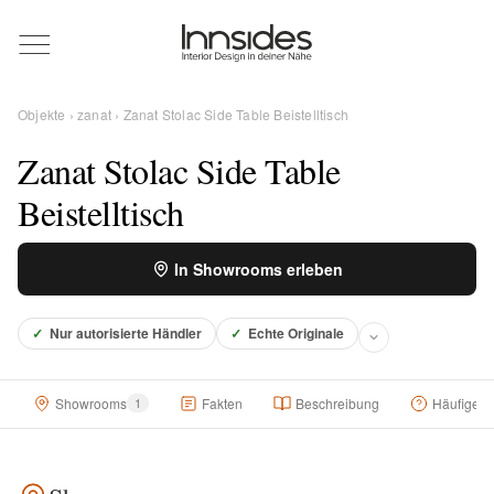
Magazin
Objekte
›
zanat
› Zanat Stolac Side Table Beistelltisch
Showrooms
Zanat Stolac Side Table
Beistelltisch
Designer
In Showrooms erleben
Objekte
✓
Nur autorisierte Händler
✓
Echte Originale
Showrooms
1
Fakten
Beschreibung
Häufige F
Über uns
Für Händler