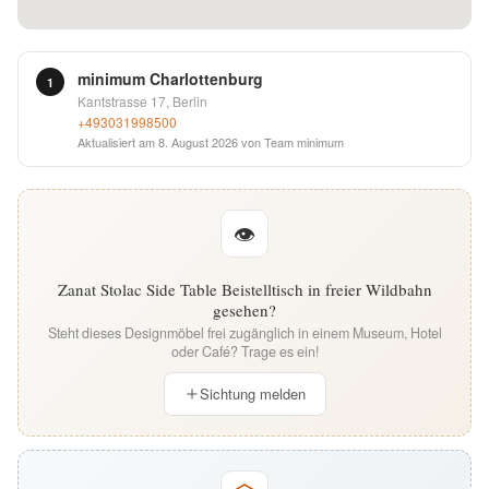
English
minimum Charlottenburg
Deutsch
1
Kantstrasse 17, Berlin
+493031998500
Aktualisiert am
8. August 2026
von Team minimum
👁
Zanat Stolac Side Table Beistelltisch in freier Wildbahn
gesehen?
Steht dieses Designmöbel frei zugänglich in einem Museum, Hotel
oder Café? Trage es ein!
Sichtung melden