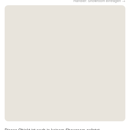
Händler: Showroom eintragen →
Kontakt
Facebook
Twitter
Pinterest
Instagram
Newsletter