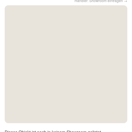
Händler: Showroom eintragen →
Kontakt
Facebook
Twitter
Pinterest
Instagram
Newsletter