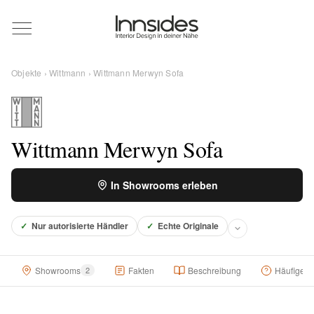
Magazin
Objekte
›
Wittmann
› Wittmann Merwyn Sofa
Showrooms
Designer
Wittmann Merwyn Sofa
In Showrooms erleben
Objekte
✓
Nur autorisierte Händler
✓
Echte Originale
Über uns
Showrooms
2
Fakten
Beschreibung
Häufige F
Für Händler