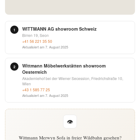
English
Deutsch
WITTMANN AG showroom Schweiz
1
Birren 19, Seon
+41 56 221 35 50
Aktualisiert am
7. August 2025
Wittmann Möbelwerkstätten showroom
2
Oesterreich
Akademiehof bei der Wiener Secession, Friedrichstraße 10,
Wien
+43 1 585 77 25
Aktualisiert am
7. August 2025
👁
Wittmann Merwyn Sofa in freier Wildbahn gesehen?