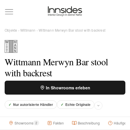
Magazin
Objekte
›
Wittmann
› Wittmann Merwyn Bar stool with backrest
Showrooms
Designer
Wittmann Merwyn Bar stool
with backrest
Objekte
In Showrooms erleben
✓
Nur autorisierte Händler
✓
Echte Originale
Über uns
Showrooms
2
Fakten
Beschreibung
Häufige F
Für Händler