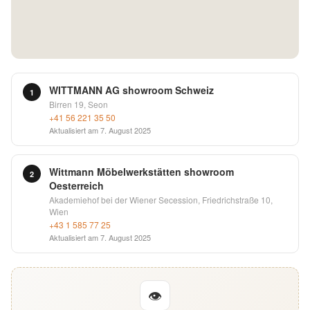
English
Deutsch
WITTMANN AG showroom Schweiz
1
Birren 19, Seon
+41 56 221 35 50
Aktualisiert am
7. August 2025
Wittmann Möbelwerkstätten showroom
2
Oesterreich
Akademiehof bei der Wiener Secession, Friedrichstraße 10,
Wien
+43 1 585 77 25
Aktualisiert am
7. August 2025
👁