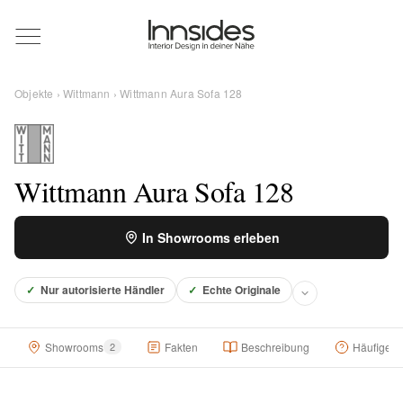
Magazin
Objekte
›
Wittmann
› Wittmann Aura Sofa 128
Showrooms
Designer
Wittmann Aura Sofa 128
In Showrooms erleben
Objekte
✓
Nur autorisierte Händler
✓
Echte Originale
Über uns
Showrooms
2
Fakten
Beschreibung
Häufige F
Für Händler