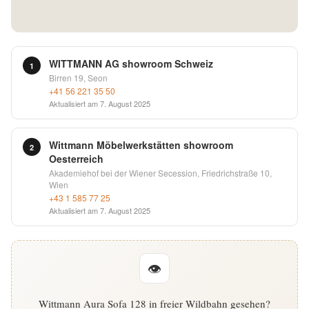
English
Deutsch
WITTMANN AG showroom Schweiz
1
Birren 19, Seon
+41 56 221 35 50
Aktualisiert am
7. August 2025
Wittmann Möbelwerkstätten showroom
2
Oesterreich
Akademiehof bei der Wiener Secession, Friedrichstraße 10,
Wien
+43 1 585 77 25
Aktualisiert am
7. August 2025
👁
Wittmann Aura Sofa 128 in freier Wildbahn gesehen?